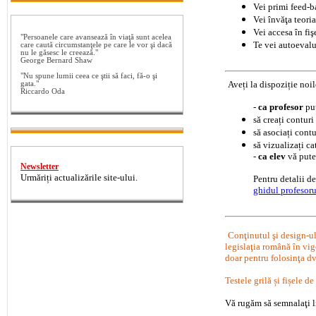
Vei primi feed-b
Vei învăţa teoria
Vei accesa în fiş
"Persoanele care avansează în viaţă sunt acelea
Te vei autoevalua
care caută circumstanţele pe care le vor şi dacă
nu le găsesc le creează."
George Bernard Shaw
"Nu spune lumii ceea ce ştii să faci, fă-o şi
Aveți la dispoziție noile
gata."
Riccardo Oda
-
ca profesor
put
să creați conturi
să asociați contu
să vizualizați ca
-
ca elev
vă puteț
Newsletter
Urmăriți actualizările site-ului.
Pentru detalii de
ghidul profesoru
Conţinutul şi design-u
legislaţia română în vigo
doar pentru folosinţa dv
Testele grilă și fișele d
Vă rugăm să semnalaţi li