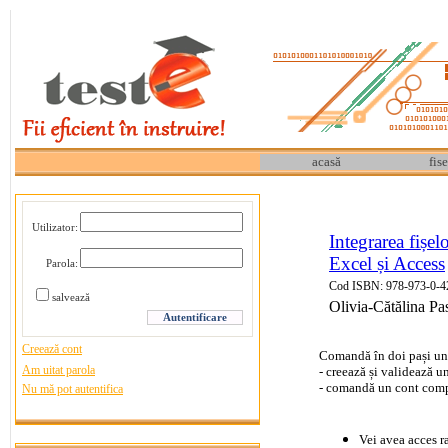
acasă
fise
Utilizator:
Integrarea fișe
Excel și Access
Parola:
Cod ISBN: 978-973-0-4
salvează
Olivia-Cătălina Pa
Creează cont
Comandă în doi pași un
Am uitat parola
- creează și validează un
- comandă un cont comp
Nu mă pot autentifica
Vei avea acces r