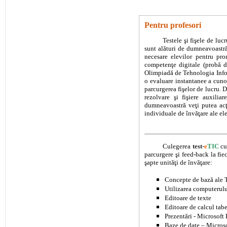
Pentru profesori
Testele şi fişele de lu
sunt alături de dumneavoastră 
necesare elevilor pentru pr
competenţe digitale (probă 
Olimpiadă de Tehnologia Inform
o evaluare instantanee a cunoş
parcurgerea fişelor de lucru. D
rezolvare şi fişiere auxilia
dumneavoastră veţi putea acţ
individuale de învăţare ale ele
Culegerea
test-
e
TIC
cu
parcurgere şi feed-back la fie
şapte unităţi de învăţare:
Concepte de bază ale T
Utilizarea computerului
Editoare de texte
Editoare de calcul tabe
Prezentări - Microsoft
Baze de date – Micros