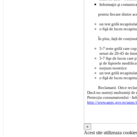
Informaţie şi comunica
pentru fiecare dintre ac
un test grilă recapitula
o fişă de lucru recapit
În plus, față de conținu
5-7 teste grilă care cu
seturi de 20-45 de într
5-7 fişe de lucru care 
şi de fişierele modific
noțiuni teoretice
un test grilă recapitul
o fişă de lucru recapitu
Reclamatii. Orice reclam
Dacă nu sunteți multumiți de 
Protecția consumatorului - Inf
http://www.anpc.gov.ro/anpc/
×
Acest site utilizeaza cookie